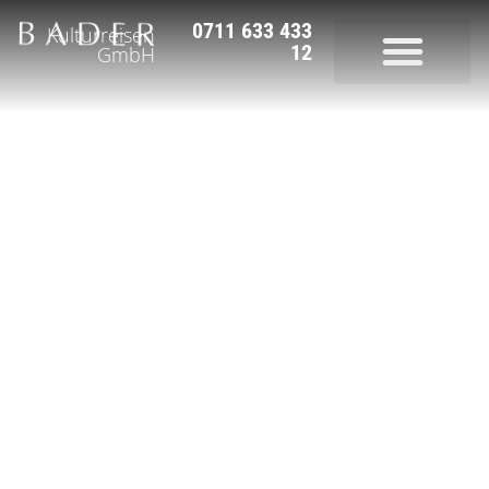
0711 633 433
Kulturreisen
12
GmbH
Unsere Reisen
Glacier & Bernina Express