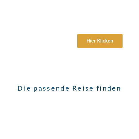
Glacier Express
Wahrzeichen der Rhätischen Bahn – der
Landwasser-Viadukt,
Teil der Strecke des Glacier-Expresses
Hier Klicken
Die passende Reise finden
Online Ratgeber
Sie möchten also auf Reisen gehen und